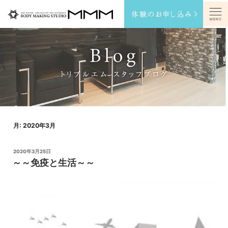
コ
ン
ト
リ
テ
プ
ル
ン
エ
ツ
ム
サ
へ
イ
ト
ス
メ
ニ
キ
ュ
ッ
ー
を
プ
開
く
/
閉
月:
2020年3月
じ
る
投
2020年3月25日
稿
～～免疫と生活～～
日: