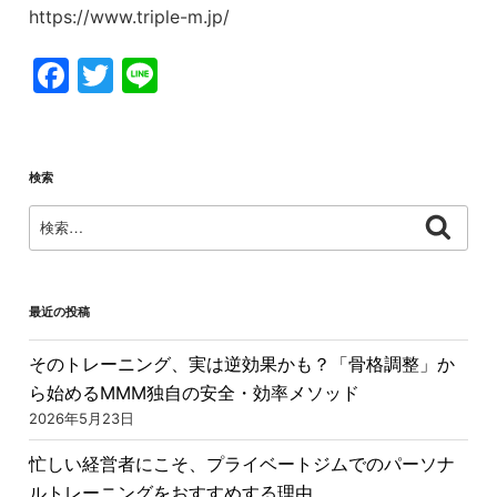
https://www.triple-m.jp/
F
T
Li
a
w
n
c
itt
e
e
er
検索
b
検
検
索
o
索:
o
k
最近の投稿
そのトレーニング、実は逆効果かも？「骨格調整」か
ら始めるMMM独自の安全・効率メソッド
2026年5月23日
忙しい経営者にこそ、プライベートジムでのパーソナ
ルトレーニングをおすすめする理由