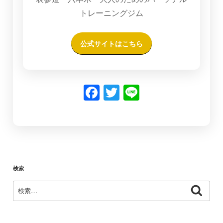
トレーニングジム
公式サイトはこちら
F
T
Li
a
w
n
c
itt
e
e
er
b
o
検索
o
検
検
索
k
索: