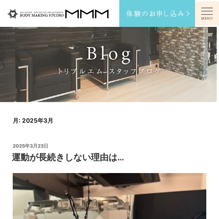
コ
ン
ト
リ
テ
プ
ル
ン
エ
ム
ツ
サ
イ
へ
ト
メ
ス
ニ
ュ
キ
ー
を
ッ
開
く
プ
/
閉
月:
2025年3月
じ
る
投
2025年3月23日
稿
運動が長続きしない理由は…
日: