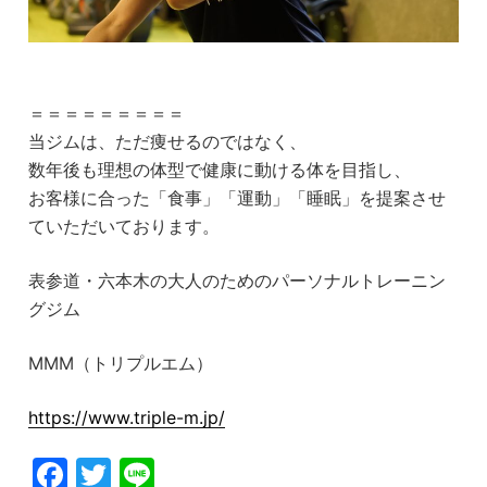
＝＝＝＝＝＝＝＝＝
当ジムは、ただ痩せるのではなく、
数年後も理想の体型で健康に動ける体を目指し、
お客様に合った「食事」「運動」「睡眠」を提案させ
ていただいております。
表参道・六本木の大人のためのパーソナルトレーニン
グジム
MMM（トリプルエム）
https://www.triple-m.jp/
F
T
Li