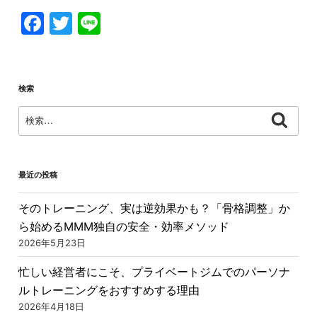
F
T
Li
a
w
n
c
itt
e
e
er
検索
b
検
検
索
o
索:
o
k
最近の投稿
そのトレーニング、実は逆効果かも？「骨格調整」か
ら始めるMMM独自の安全・効率メソッド
2026年5月23日
忙しい経営者にこそ、プライベートジムでのパーソナ
ルトレーニングをおすすめする理由
2026年4月18日