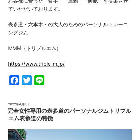
お客様に合った「食事」「運動」「睡眠」を提案させ
ていただいております。
表参道・六本木・の大人のためのパーソナルトレーニ
ングジム
MMM（トリプルエム）
https://www.triple-m.jp/
F
T
Li
a
w
n
c
itt
e
投
2022年4月8日
e
er
稿
完全女性専用の表参道のパーソナルジムトリプル
日:
b
エム表参道の特徴
o