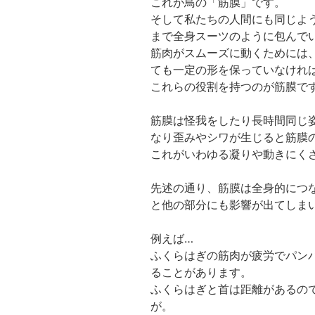
これが鳥の「筋膜」です。
そして私たちの人間にも同じよ
まで全身スーツのように包んで
筋肉がスムーズに動くためには
ても一定の形を保っていなけれ
これらの役割を持つのが筋膜で
筋膜は怪我をしたり長時間同じ
なり歪みやシワが生じると筋膜
これがいわゆる凝りや動きにく
先述の通り、筋膜は全身的につ
と他の部分にも影響が出てしま
例えば…
ふくらはぎの筋肉が疲労でパン
ることがあります。
ふくらはぎと首は距離があるの
が。