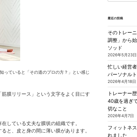
最近の投稿
そのトレー
調整」から始
ソッド
2026年5月23日
忙しい経営
知っていると「その道のプロの方？」とい
感じ
パーソナル
2026年4月18日
トレーナー歴
「筋膜リリース」という文字をよく目にす
40歳を過ぎ
切なこと
2026年4月7日
存在している丈夫な膜状の組織です。
フィットネ
すると、皮と身の間に薄い膜があります。
れました