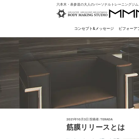
コ
六本木・表参道の大人のパーソナルトレーニングジム
ン
テ
ン
コンセプト&メッセージ
ビフォーア
ツ
へ
ス
キ
ッ
プ
投
2021年10月3日
投稿者:
TERADA
稿
筋膜リリースとは
日: