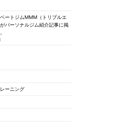
ベートジムMMM（トリプルエ
店がパーソナルジム紹介記事に掲
た。
日
トレーニング