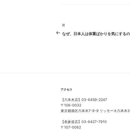
o
ー
o
k
投
前
前
稿
の
なぜ、日本人は体重ばかりを気にするの
ナ
投
稿
ビ
ゲ
ー
シ
ョ
アクセス
ン
【六本木店】03-6459-2247
〒106-0032
東京都港区六本木7-9-9 リッモーネ六本木3
【表参道店】03-6427-7910
〒107-0062