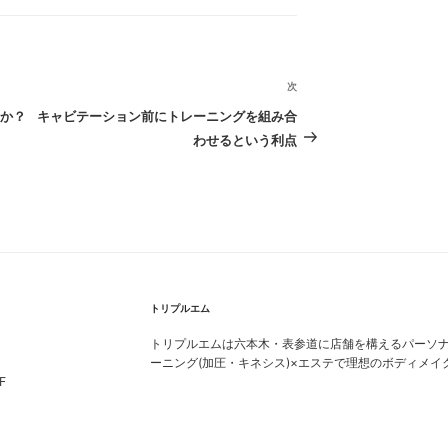
次
次
の
か？
キャビテーション前にトレーニングを組み合
投
わせるという利点
稿
トリプルエム
トリプルエムは六本木・表参道に店舗を構えるパーソ
ーニング(加圧・キネシス)×エステで理想のボディメイ
F