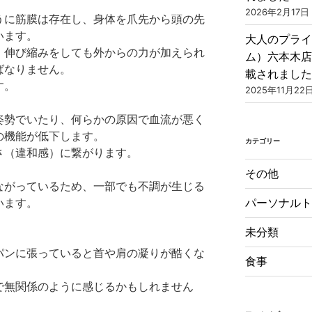
2026年2月17日
うに筋膜は存在し、身体を爪先から頭の先
います。
大人のプライ
、伸び縮みをしても外からの力が加えられ
ム）六本木
ばなりません。
載されまし
す。
2025年11月22
姿勢でいたり、何らかの原因で血流が悪く
の機能が低下します。
カテゴリー
さ（違和感）に繋がります。
その他
ながっているため、一部でも不調が生じる
います。
パーソナル
未分類
パンに張っていると首や肩の凝りが酷くな
食事
で無関係のように感じるかもしれません