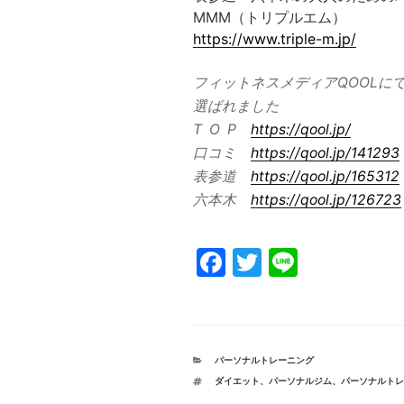
MMM（トリプルエム）
https://www.triple-m.jp/
フィットネスメディアQOOLに
選ばれました
T O P
https://qool.jp/
口コミ
https://qool.jp/141293
表参道
https://qool.jp/165312
六本木
https://qool.jp/126723
F
T
Li
a
w
n
c
itt
e
e
er
カ
パーソナルトレーニング
b
テ
タ
ダイエット、パーソナルジム、パーソナルト
ゴ
グ
リ